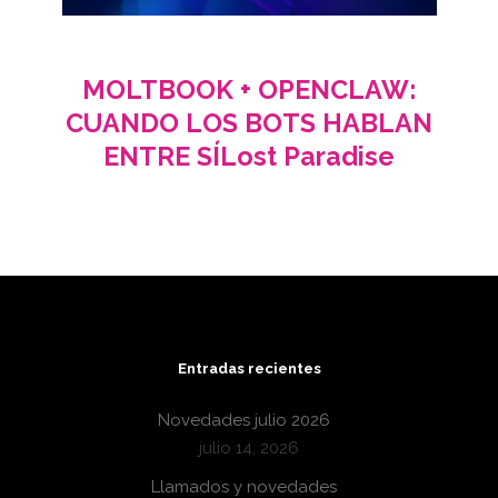
MOLTBOOK + OPENCLAW:
CUANDO LOS BOTS HABLAN
ENTRE SÍLost Paradise
Entradas recientes
Novedades julio 2026
julio 14, 2026
Llamados y novedades