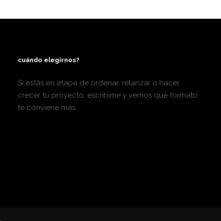
cuándo elegirnos?
Si estás en etapa de ordenar, relanzar o hacer
crecer tu proyecto, escribime y vemos qué formato
te conviene más.