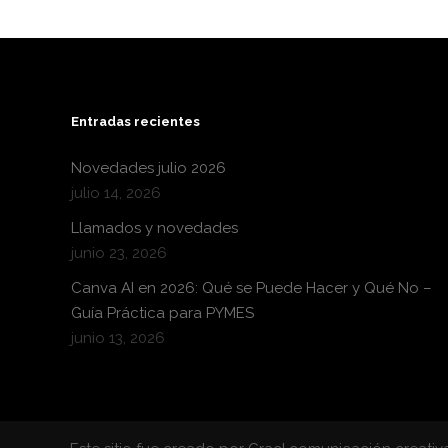
Entradas recientes
Novedades julio 2026
julio 14, 2026
Llamados y novedades
junio 23, 2026
Canva AI en 2026: Qué se Puede Hacer y Qué No –
Guía Práctica para PYMES
junio 13, 2026