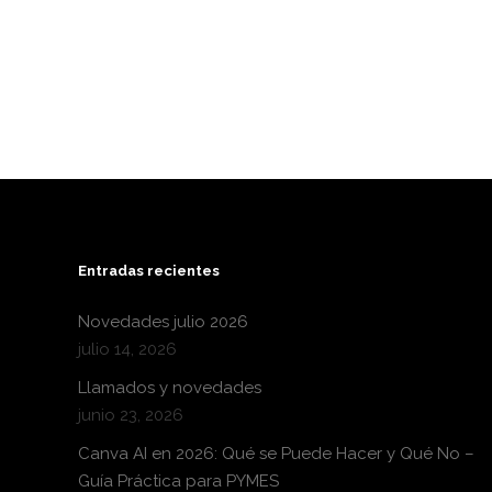
Entradas recientes
Novedades julio 2026
julio 14, 2026
Llamados y novedades
junio 23, 2026
Canva AI en 2026: Qué se Puede Hacer y Qué No –
Guía Práctica para PYMES