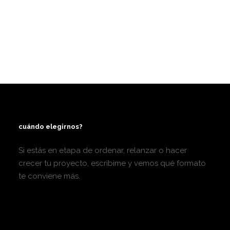
cuándo elegirnos?
Si estás en etapa de ordenar, relanzar o hacer
crecer tu proyecto, escribime y vemos qué formato
te conviene más.